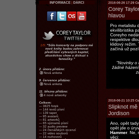
INFORMACE
|
DÁRCI
2016-06-26 17:29 Co
Corey Taylor
hlavou
Pro metalistu d
ekvilibristika 
Coreyho nedáv
respektive dlo
klidový režim.
1/5:
"Sólo koncerty na podporu mé
začíná už pozí
nové knihy budou zahrnovat
předčítání vybraných kapitol,
akustickou show a diskuzi s
fanoušky."
"Novinky o 
žádné házení 
2. února přidáno:
z
Nová anketa
9. července přidáno:
Nová anketa
11. března přidáno:
4 nové artworky
2016-06-21 10:25 Co
Celkem:
Slipknot mě 
--- 3825 fotek
--- 144 textů písní
Jordison
--- 139 tapet
--- 95 avatarů
--- 81 artworků
Ano, opět tad
--- 65 významů písní
--- 32 audio preview
opět jde o úr
--- 24 čtenářských recenzí
Hammer
. Ne, 
--- 22 video souborů
věci:
--- 14 rozhovorů