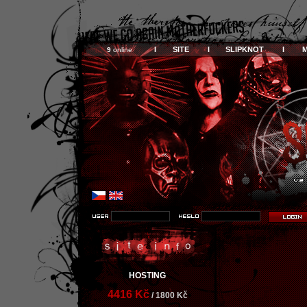
I SITE I
SLIPKNOT I
9
online
HOSTING
4416 Kč
/ 1800 Kč