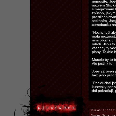
nemusíte. Joey
názvem
Slipk
s magazínem
způsob, jakým b
prostřednictví
setkáním, Joey
comebacku na 
"Nechci být zb
malá možnost, u
nimi objal a cí
mladí. Jsou to 
všechny ty věci
plány. Takhle b
Muselo by to b
Ale jestli k t
Joey zároveň p
bez jeho příto
"Poslouchal jse
kurevsky senza
dál pokračují,
2016-06-19 15:55 Co
Joey Jordis