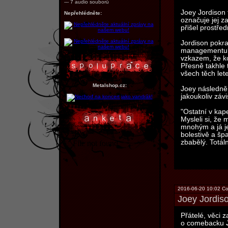
--- 7 audio souborů
Joey Jordison 
Nepřehlédněte:
označuje jej za
přišel prostře
Jordison pokra
managementu? T
vzkazem, že ko
Přesně takhle 
všech těch lete
Metalshop.cz:
Joey následně 
jakoukoliv záv
"Ostatní v kape
Mysleli si, že
mnohým a já je
bolestivě a špa
zbabělý. Totáln
2016-06-20 10:02 Co
Joey Jordiso
Přátelé, věci 
o comebacku