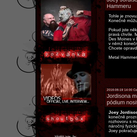
Hammeru
Tohle je znovu
Konečně můžu 
Pokud jste něk
pravá chvíle.
Des Moines v 
v němž konečn
Chcete opravd
Metal Hammer 
2016-06-19 14:00 Co
Jordisona m
pódium nosi
Joey Jordiso
konečně prozra
rozhovoru s 
náročný fyzick
Joey pokračuje
Věděli jste, že: