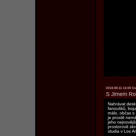
2016-06-11 14:00 Co
S Jimem Roo
Nahrávat desk
fanoušků, boju
málo, občas s 
je prostě nem
jeho nejnověj
prostorově sk
studia v Los A