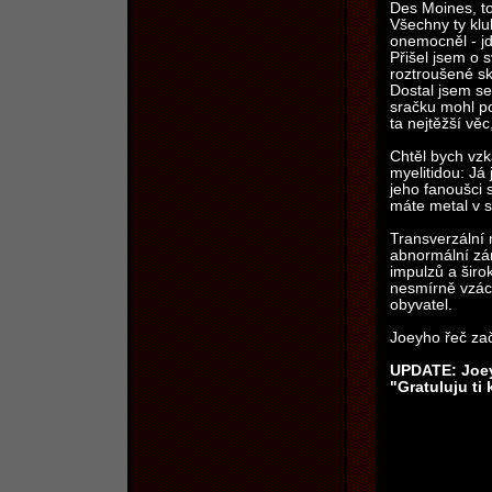
Des Moines, to
Všechny ty klu
onemocněl - jd
Přišel jsem o 
roztroušené sk
Dostal jsem se 
sračku mohl por
ta nejtěžší vě
Chtěl bych vzk
myelitidou: Já
jeho fanoušci s
máte metal v sr
Transverzální
abnormální zán
impulzů a širo
nesmírně vzác
obyvatel.
Joeyho řeč zač
UPDATE: Joey
"Gratuluju ti