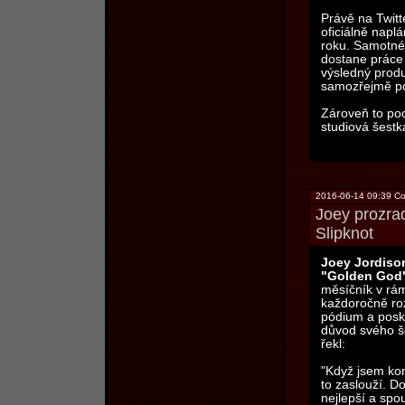
Právě na Twitt
oficiálně naplá
roku. Samotné 
dostane práce 
výsledný produ
samozřejmě po
Zároveň to po
studiová šestk
2016-06-14 09:39 Co
Joey prozra
Slipknot
Joey Jordiso
"Golden God
měsíčník v rá
každoročně roz
pódium a posky
důvod svého š
řekl:
"Když jsem konč
to zaslouží. Do
nejlepší a spo