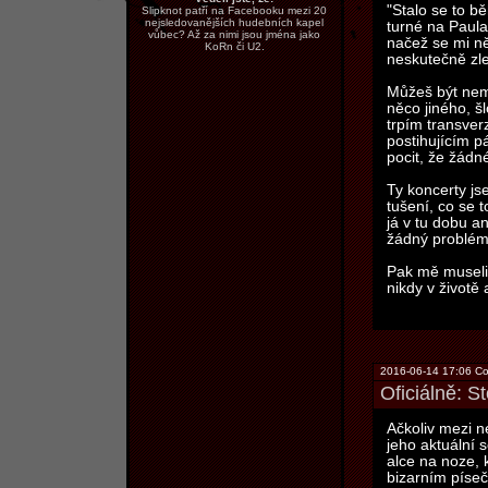
"Stalo se to 
Slipknot patří na Facebooku mezi 20
nejsledovanějších hudebních kapel
turné na Paula
vůbec? Až za nimi jsou jména jako
načež se mi ně
KoRn či U2.
neskutečně zle
Můžeš být nemo
něco jiného, šl
trpím transver
postihujícím p
pocit, že žád
Ty koncerty js
tušení, co se 
já v tu dobu a
žádný problém
Pak mě museli 
nikdy v životě 
2016-06-14 17:06 Co
Oficiálně: S
Ačkoliv mezi n
jeho aktuální 
alce na noze,
bizarním píse