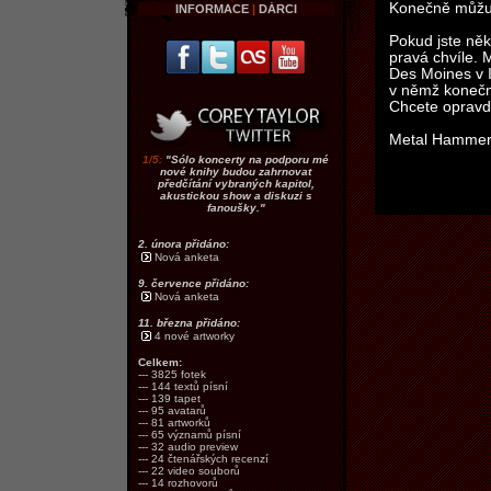
Konečně můžu 
INFORMACE
|
DÁRCI
Pokud jste něk
pravá chvíle.
Des Moines v 
v němž konečn
Chcete opravd
Metal Hammer 
1/5:
"Sólo koncerty na podporu mé
nové knihy budou zahrnovat
předčítání vybraných kapitol,
akustickou show a diskuzi s
fanoušky."
2. února přidáno:
Nová anketa
9. července přidáno:
Nová anketa
11. března přidáno:
4 nové artworky
Celkem:
--- 3825 fotek
--- 144 textů písní
--- 139 tapet
--- 95 avatarů
--- 81 artworků
--- 65 významů písní
--- 32 audio preview
--- 24 čtenářských recenzí
--- 22 video souborů
--- 14 rozhovorů