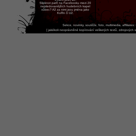
Slipknot patří na Facebooku mezi 20
nejsledovanějších hudebních kapel
vůbec? Až za nimi jsou jména jako
KoRn či U2.
Sekce, novinky, soutěže, foto, multimedia, affiliates:
[
jakékoli neoprávněné kopírování veškerých textů, zdrojových s