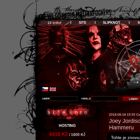
I SITE I
SLIPKNOT I
13
online
2016-06-19 15:55 Co
Joey Jordis
HOSTING
Hammeru
4416 Kč
/ 1800 Kč
Tohle je znovu