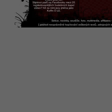
Slipknot patří na Facebooku mezi 20
nejsledovanějších hudebních kapel
vůbec? Až za nimi jsou jména jako
KoRn či U2.
Sekce, novinky, soutěže, foto, multimedia, affiliates:
[
jakékoli neoprávněné kopírování veškerých textů, zdrojových s