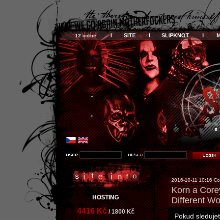
I SITE I
SLIPKNOT I
12
online
2016-10-11 10:16 Co
Korn a Corey
HOSTING
Different Wo
4416 Kč
/ 1800 Kč
Pokud sleduje