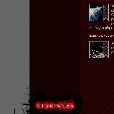
T
o
C
p
n
zprávy o přípr
dunce | 2017-01-08 
J
n
d