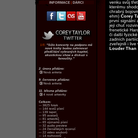
venku svůj tře
INFORMACE
|
DÁRCI
kterému shodou
chrabrý bojovn
ehm)
Corey T
první signální
její chuť rozv
frenetické Har
či další fyzick
zadních partií
zveřejnili i li
1/5:
"Sólo koncerty na podporu mé
Louder Than 
nové knihy budou zahrnovat
předčítání vybraných kapitol,
akustickou show a diskuzi s
fanoušky."
2. února přidáno:
Nová anketa
9. července přidáno:
Nová anketa
11. března přidáno:
4 nové artworky
Celkem:
--- 3825 fotek
--- 144 textů písní
--- 139 tapet
--- 95 avatarů
--- 81 artworků
--- 65 významů písní
--- 32 audio preview
--- 24 čtenářských recenzí
--- 22 video souborů
--- 14 rozhovorů