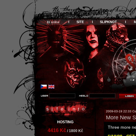
I SITE I
SLIPKNOT I
11
online
2009-03-19 22:33 Co
More New Sl
HOSTING
Three more new
4416 Kč
/ 1800 Kč