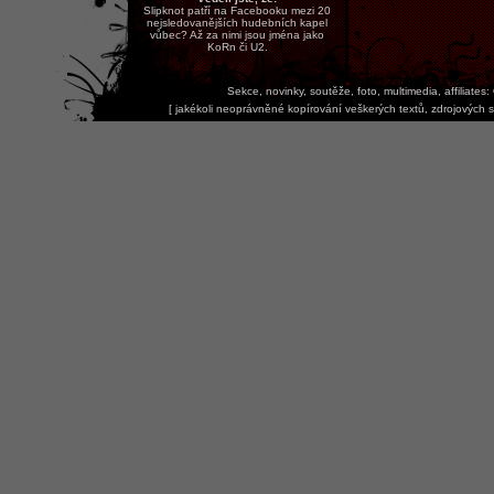
Slipknot patří na Facebooku mezi 20
nejsledovanějších hudebních kapel
vůbec? Až za nimi jsou jména jako
KoRn či U2.
Sekce, novinky, soutěže, foto, multimedia, affiliates:
[
jakékoli neoprávněné kopírování veškerých textů, zdrojových s